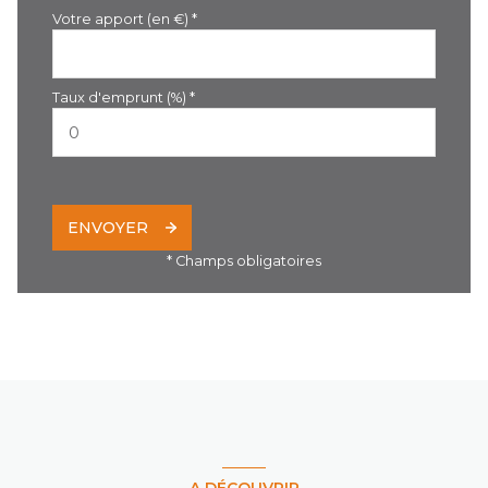
Votre apport (en €) *
Taux d'emprunt (%) *
ENVOYER
* Champs obligatoires
A DÉCOUVRIR