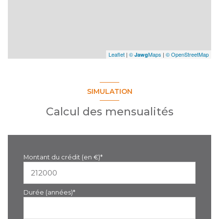
Leaflet
|
©
Maps
|
© OpenStreetMap
Jawg
SIMULATION
Calcul des mensualités
Montant du crédit (en €)*
Durée (années)*