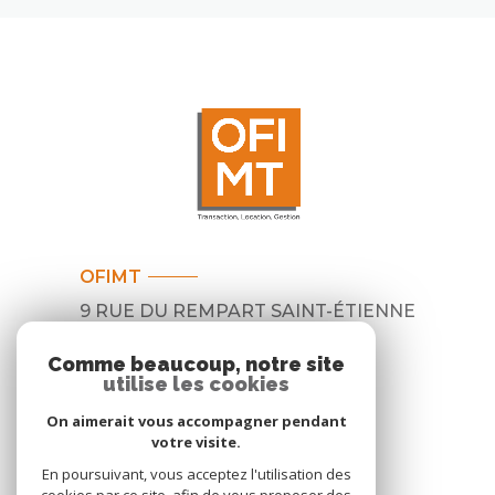
OFIMT
9 RUE DU REMPART SAINT-ÉTIENNE
31000
TOULOUSE
Comme beaucoup, notre site
05 62 30 44 30
utilise les cookies
contact@ofimt.com
On aimerait vous accompagner pendant
votre visite.
En poursuivant, vous acceptez l'utilisation des