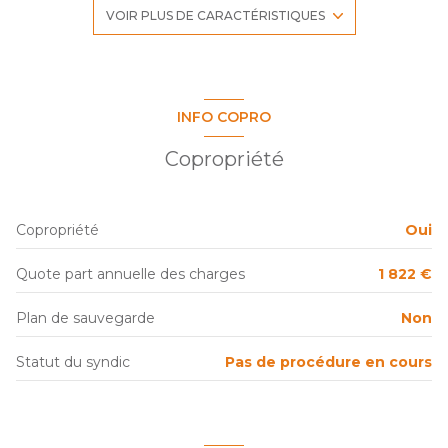
1 salle(s) de bain
VOIR PLUS DE CARACTÉRISTIQUES
construit en 2016
Chauffage collectif : chaudière (gaz)
INFO COPRO
Copropriété
2 côté(s) mitoyen(s)
1er étage
Copropriété
Oui
5 étage(s)
Quote part annuelle des charges
1 822 €
ascenseur
Plan de sauvegarde
Non
balcon
Statut du syndic
Pas de procédure en cours
accès handicapé