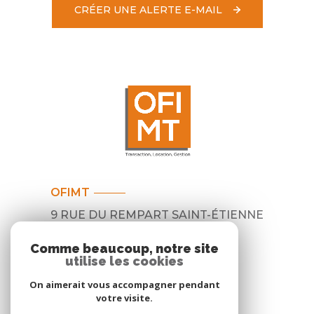
CRÉER UNE ALERTE E-MAIL
OFIMT
9 RUE DU REMPART SAINT-ÉTIENNE
31000
TOULOUSE
Comme beaucoup, notre site
05 62 30 44 30
utilise les cookies
contact@ofimt.com
On aimerait vous accompagner pendant
votre visite.