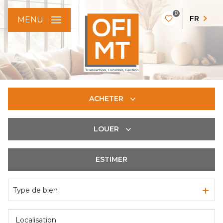
0
FR
MENU
ACHETER
LOUER
De l'ancien
De l'immo pro
ESTIMER
à l'année
De l'immo pro
Type de bien