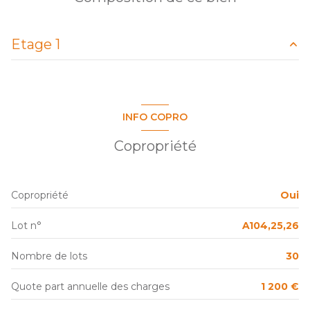
2 parking(s)
Etage 1
exposition Nord-Ouest
salon/sejour
24.2 m²
1er étage
chambre
12.6 m²
INFO COPRO
salle de bain
4 m²
1 étage(s)
Copropriété
vue jardin
Copropriété
Oui
terrasse
Lot n°
A104,25,26
visiophone
Nombre de lots
30
quartier Golf De Seilh
Quote part annuelle des charges
1 200 €