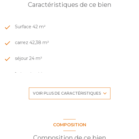
Caractéristiques de ce bien
Surface 42 m²
carrez 42,38 m²
séjour 24 m²
1 chambre(s)
1 salle(s) de bain
VOIR PLUS DE CARACTÉRISTIQUES
construit en 2012
cuisine américaine (équipée)
COMPOSITION
Composition de ce bien
Chauffage collectif : radiateur (gaz)