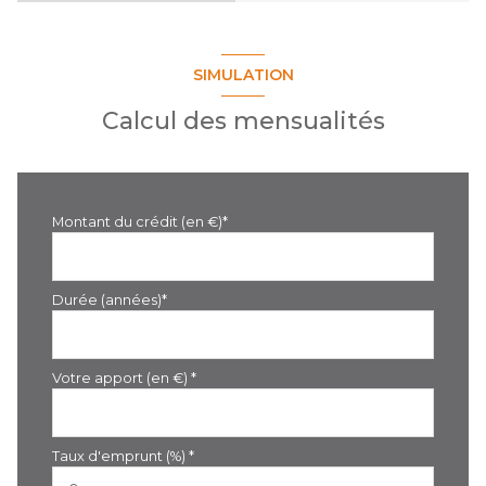
SIMULATION
Calcul des mensualités
Montant du crédit (en €)*
Durée (années)*
Votre apport (en €) *
Taux d'emprunt (%) *