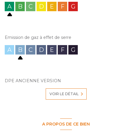
A
B
C
D
E
F
G
Emission de gaz à effet de serre
A
B
C
D
E
F
G
DPE ANCIENNE VERSION
VOIR LE DÉTAIL
A PROPOS DE CE BIEN