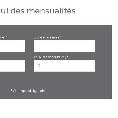
cul des mensualités
n €)*
Durée (années)*
Taux d'emprunt (%) *
* Champs obligatoires