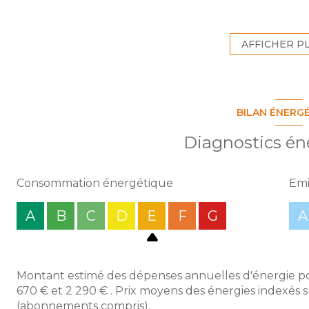
loggia fermée, d'une cuisine indépendante aménagée
de WC séparés.
L'appartement bénéficie d'une configuration fonction
AFFICHER P
sol.
Vous apprécierez son emplacement privilégié à pro
des établissements universitaires, des transports et d
Des travaux de rénovation sont à prévoir, notamment l
BILAN ÉNERG
de bains, ainsi qu'un rafraîchissement général perme
d'en révéler tout le potentiel. A visiter sans tarder.
Diagnostics én
Consommation énergétique
Emi
A
B
C
D
E
F
G
A
Montant estimé des dépenses annuelles d'énergie po
670 € et 2 290 € . Prix moyens des énergies indexés 
(abonnements compris).