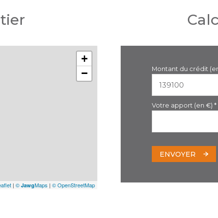
tier
Cal
+
Montant du crédit (e
−
Votre apport (en €) *
ENVOYER
aflet
|
©
Maps
|
© OpenStreetMap
Jawg