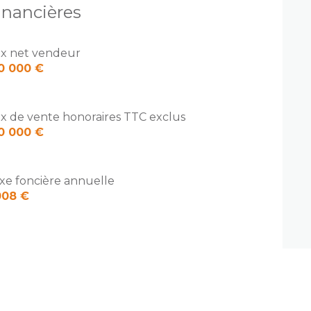
inancières
ix net vendeur
0 000 €
ix de vente honoraires TTC exclus
0 000 €
xe foncière annuelle
008 €