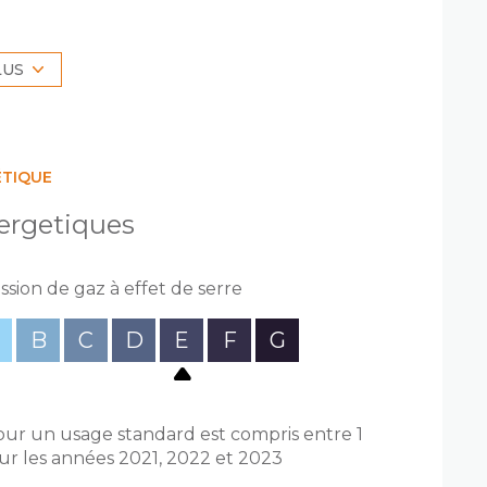
, de deux chambres, d'une salle de bains et
nelle ainsi que d'une cave privative en sous-
LUS
ximité immédiate du métro, des commerces,
es principaux axes routiers.
a modernisation de la cuisine et de la salle
ÉTIQUE
ttant de remettre le bien au goût du jour et
ergetiques
ssion de gaz à effet de serre
B
C
D
E
F
G
ur un usage standard est compris entre 1
sur les années 2021, 2022 et 2023