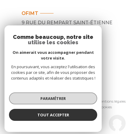
OFIMT
9 RUE DU REMPART SAINT-ÉTIENNE
31000
TOULOUSE
Comme beaucoup, notre site
05 62 30 44 30
utilise les cookies
contact@ofimt.com
On aimerait vous accompagner pendant
votre visite.
En poursuivant, vous acceptez l'utilisation des
cookies par ce site, afin de vous proposer des
contenus adaptés et réaliser des statistiques !
© 2026 | Tous droits réservés
PARAMÉTRER
Nos honoraires
Nos partenaires
Mentions légales
Admin
Politique RGPD
Cookies
TOUT ACCEPTER
Réalisé par :
OFIMT
Agence