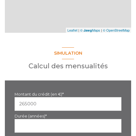
Leaflet
|
©
Maps
|
© OpenStreetMap
Jawg
SIMULATION
Calcul des mensualités
Montant du crédit (en €)*
Durée (années)*