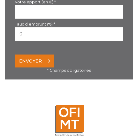
Votre apport (en €) *
Taux d'emprunt (%) *
ENVOYER
* Champs obligatoires