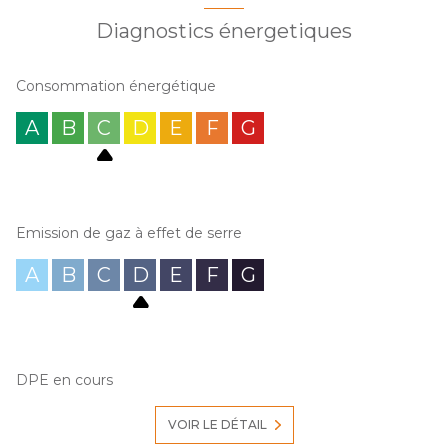
Diagnostics énergetiques
Consommation énergétique
A
B
C
D
E
F
G
Emission de gaz à effet de serre
A
B
C
D
E
F
G
DPE en cours
VOIR LE DÉTAIL